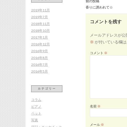
前の投稿
ナ
ビ
香りに誘われて☆
ゲ
2019年11月
ー
シ
2019年7月
ョ
ン
コメントを残す
2018年11月
2018年10月
メールアドレスが公
2017年1月
※
が付いている欄は
2016年12月
2016年9月
コメント
※
2016年8月
2016年7月
2016年5月
カテゴリー
コラム
ピアノ
名前
※
ペット
写真
メール
※
日記・エッセイ・コ