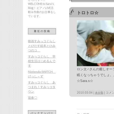
WELCOME to Sara's
blog！ ピアノLIVE活
動＆作曲のお仕事をし
トロトロ☆
ています。
最近の投稿
映画すみっコぐらし
とびだす絵本とひみ
つのコ
すみっコぐらし 学
校生活はじめるんで
す
ロン太♂さんの癒しオー
Nintendo SWITCH
眠くなっちゃうでしょ。
げっし～ず
☆Sara.s☆
すみっコぐらし あ
つまれ！すみっコタ
ウン
2010.03.04
コメ
未分類
迎春♡
投
稿
バックナンバー