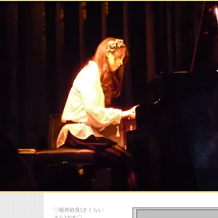
♡桜井紗良(さくらい
さら)です♡…