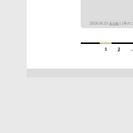
2016.05.23
1件の
未分類
投
稿
1
2
ナ
ビ
ゲ
ー
シ
ョ
ン