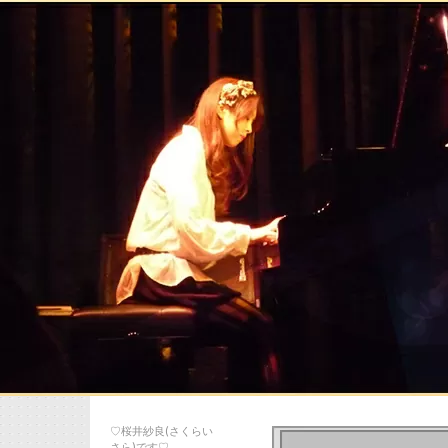
♡桜井紗良(さくらい
さら)です♡…