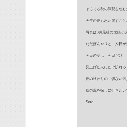
そろそろ秋の気配を感じ
今年の夏も思い残すこと
写真は8月最後の太陽が
ただぼんやりと 夕日が
今日の空は 今日だけ
見上げた人にだけ訪れる
夏の終わりの 切ない気
秋の風を探しに行きたい
Sara.