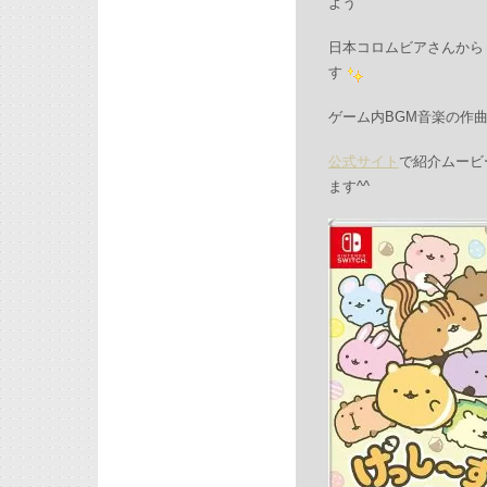
よう
日本コロムビアさんから 
す
ゲーム内BGM音楽の作
公式サイト
で紹介ムービ
ます^^