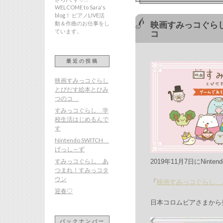
WELCOME to Sara's
blog！ ピアノLIVE活
動＆作曲のお仕事をし
映画すみっコぐら
ています。
コ
最近の投稿
映画すみっコぐらし
とびだす絵本とひみ
つのコ
すみっコぐらし 学
校生活はじめるんで
す
Nintendo SWITCH
げっし～ず
すみっコぐらし あ
2019年11月7日にNintendo
つまれ！すみっコタ
ウン
「
映画すみっコぐらし 
迎春♡
日本コロムビアさまから
バックナンバー