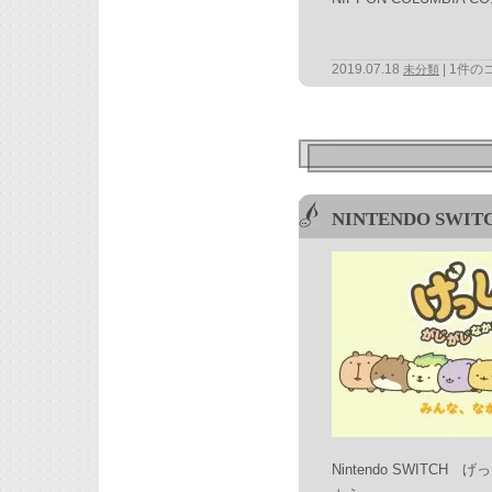
2019.07.18
1件の
未分類
NINTENDO SW
Nintendo SWITC