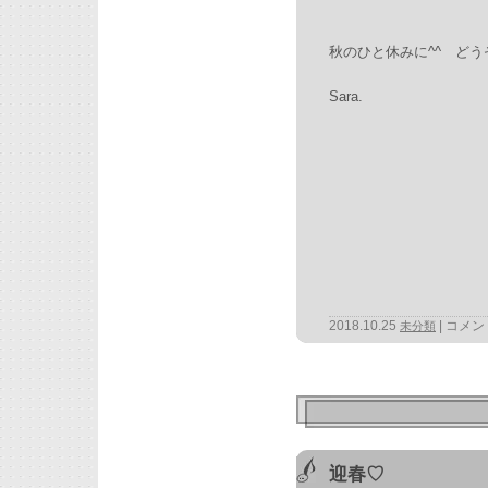
秋のひと休みに^^ ど
Sara.
2018.10.25
コメン
未分類
迎春♡