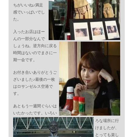
ちがいいね♪満足
感でいっぱいでし
た。
入ったお店はほー
んの一部分なんで
しょうね。逆方向に戻る
時間はないのでまさに一
期一会です。
お付き合いありがとうご
ざいました♪最後の一枚
はロサンゼルス空港で
す。
あともう一週間ぐらいは
いたかったです。いろい
ろな場所に行
けましたが、
とっても楽し