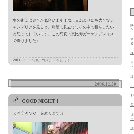
冬の街には輝きが似合いますよね…☆あまりにも大きなシ
映
ャンデリアを見ると、鳥篭に見立ててその中で暮らしたい
と思ってしまいます。この写真は恵比寿ガーデンプレイス
す
で撮りました♪
る
N
2006.12.22
コメントをどうぞ
写真
す
っ
迎
2006.12.20
2
9
GOOD NIGHT！
暑
☆今年もツリーを飾ります☆
３
る
城