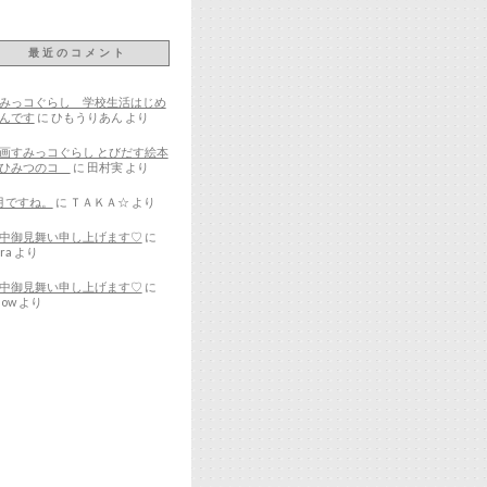
最近のコメント
みっコぐらし 学校生活はじめ
んです
に
ひもうりあん
より
画すみっコぐらし とびだす絵本
とひみつのコ
に
田村実
より
月ですね。
に
ＴＡＫＡ☆
より
中御見舞い申し上げます♡
に
ra
より
中御見舞い申し上げます♡
に
now
より