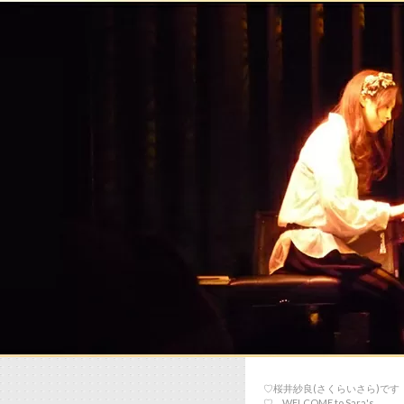
♡桜井紗良(さくらいさら)です
♡… WELCOME to Sara's