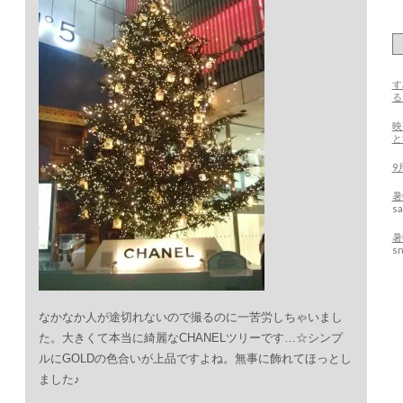
す
る
映
9
暑
sa
暑
s
なかなか人が途切れないので撮るのに一苦労しちゃいまし
た。大きくて本当に綺麗なCHANELツリーです…☆シンプ
ルにGOLDの色合いが上品ですよね。無事に飾れてほっとし
ました♪