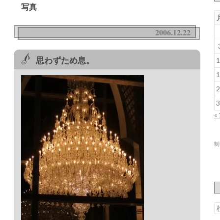
写真
2006.12.22
思わずため息。
1
1
2
3
«
制
索