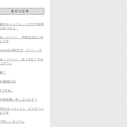
最近の記事
画すみっコぐらし とびだす絵本
とひみつのコ
みっコぐらし 学校生活はじめ
んです
intendo SWITCH げっし～ず
みっコぐらし あつまれ！すみ
コタウン
春♡
016最後の日
月ですね。
中御見舞い申し上げます♡
DSすみっコぐらし むらをつく
んです
下町シンポジウム