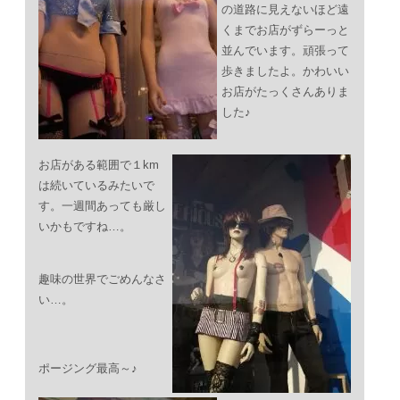
の道路に見えないほど遠
くまでお店がずらーっと
並んでいます。頑張って
歩きましたよ。かわいい
お店がたっくさんありま
した♪
お店がある範囲で１km
は続いているみたいで
す。一週間あっても厳し
いかもですね…。
趣味の世界でごめんなさ
い…。
ポージング最高～♪