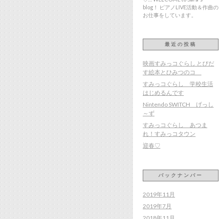
blog！ ピアノLIVE活動＆作曲の
お仕事をしています。
最近の投稿
映画すみっコぐらし とびだ
す絵本とひみつのコ
すみっコぐらし 学校生活
はじめるんです
Nintendo SWITCH げっし
～ず
すみっコぐらし あつま
れ！すみっコタウン
迎春♡
バックナンバー
2019年11月
2019年7月
2018年11月