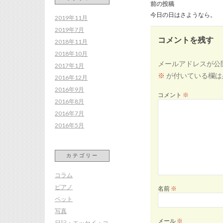
前の投稿
ナ
ビ
今日の日はさようなら。
ゲ
2019年11月
ー
シ
2019年7月
ョ
ン
コメントを残す
2018年11月
2018年10月
メールアドレスが公
2017年1月
※
が付いている欄は
2016年12月
2016年9月
コメント
※
2016年8月
2016年7月
2016年5月
カテゴリー
コラム
ピアノ
名前
※
ペット
写真
メール
※
日記・エッセイ・コ