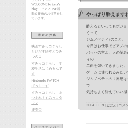
WELCOME to Sara's
blog！ ピアノLIVE活
動＆作曲のお仕事をし
やっぱり酔えますね
ています。
酔えるといってもボジョ
くって
最近の投稿
ジムノペティ♪のこと。
今日はお仕事でピアノの
映画すみっコぐらし
とびだす絵本とひみ
バッハの主よ、人の望み
つのコ
ィの
すみっコぐらし 学
二曲を弾いてきました。
校生活はじめるんで
ゲームに使われるみたい
す
ジムノペティの世界感は
Nintendo SWITCH
で
げっし～ず
気持ちよく酔えていい感
すみっコぐらし あ
つまれ！すみっコタ
ウン
2004.11.19
コメ
ピアノ
迎春♡
投
バックナンバー
稿