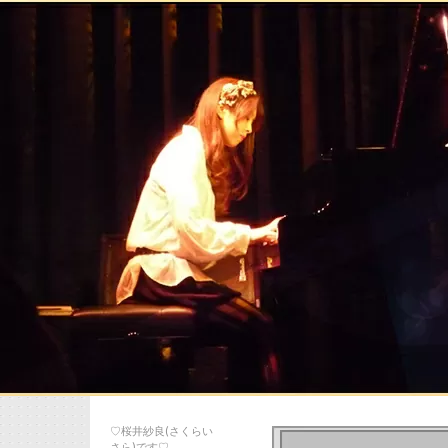
♡桜井紗良(さくらい
さら)です♡…