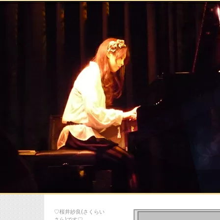
♡桜井紗良(さくらい
さら)です♡…