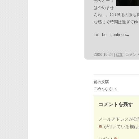
光客オーラ
は否めませ
んね…。CLUB用の服
な感じで時間は過ぎてゆ
To be continue→
2006.10.24
コメン
写真
投
稿
前の投稿
ナ
ビ
ごめんなさい。
ゲ
ー
シ
ョ
ン
コメントを残す
メールアドレスが公
※
が付いている欄は
コメント
※