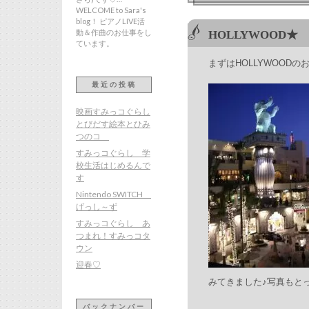
WELCOME to Sara's
blog！ ピアノLIVE活
動＆作曲のお仕事をし
HOLLYWOOD★
ています。
まずはHOLLYWOODの
最近の投稿
映画すみっコぐらし
とびだす絵本とひみ
つのコ
すみっコぐらし 学
校生活はじめるんで
す
Nintendo SWITCH
げっし～ず
すみっコぐらし あ
つまれ！すみっコタ
ウン
迎春♡
みてきました♪写真もと
バックナンバー