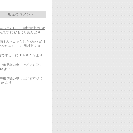
最近のコメント
みっコぐらし 学校生活はじめ
んです
に
ひもうりあん
より
画すみっコぐらし とびだす絵本
とひみつのコ
に
田村実
より
月ですね。
に
ＴＡＫＡ☆
より
中御見舞い申し上げます♡
に
ra
より
中御見舞い申し上げます♡
に
now
より