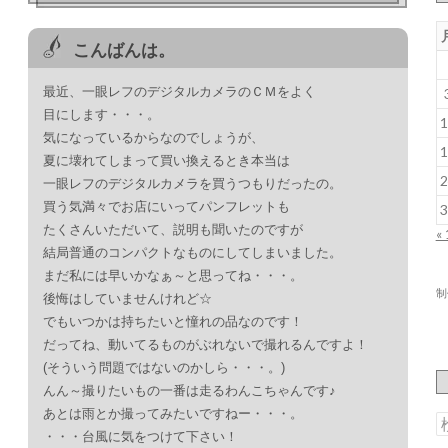
こんばんは。
最近、一眼レフのデジタルカメラのＣＭをよく
目にします・・・。
1
気になっているからなのでしょうが、
1
夏に壊れてしまって買い換えるとき本当は
2
一眼レフのデジタルカメラを買うつもりだったの。
買う気満々でお店にいってパンフレットも
3
たくさんいただいて、説明も聞いたのですが
«
結局普通のコンパクトなものにしてしまいました。
まだ私には早いかなぁ～と思ってね・・・。
制
後悔はしていませんけれど☆
でもいつかは持ちたいと憧れの品なのです！
だってね、動いてるものがぶれないで撮れるんですよ！
(そういう問題ではないのかしら・・・。)
んん～撮りたいもの一番は走るわんこちゃんです♪
あとは雨とか撮ってみたいですねー・・・。
索
・・・台風に気をつけて下さい！