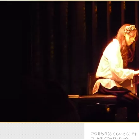
♡桜井紗良(さくらいさら)です
♡… WELCOME to Sara's