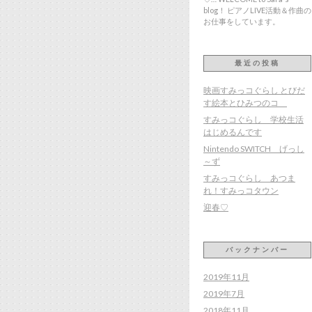
blog！ ピアノLIVE活動＆作曲の
お仕事をしています。
最近の投稿
映画すみっコぐらし とびだ
す絵本とひみつのコ
すみっコぐらし 学校生活
はじめるんです
Nintendo SWITCH げっし
～ず
すみっコぐらし あつま
れ！すみっコタウン
迎春♡
バックナンバー
2019年11月
2019年7月
2018年11月