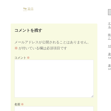
返信
す
る
コメントを残す
映
メールアドレスが公開されることはありません。
9
※
が付いている欄は必須項目です
暑
sa
コメント
※
暑
s
名前
※