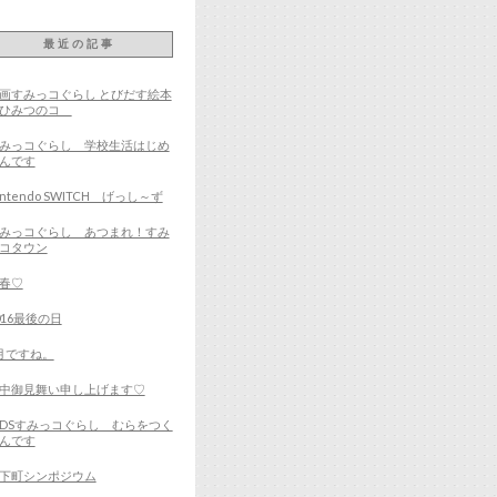
最近の記事
画すみっコぐらし とびだす絵本
とひみつのコ
みっコぐらし 学校生活はじめ
んです
intendo SWITCH げっし～ず
みっコぐらし あつまれ！すみ
コタウン
春♡
016最後の日
月ですね。
中御見舞い申し上げます♡
DSすみっコぐらし むらをつく
んです
下町シンポジウム