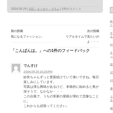
2004.09.29
1件のコメント
日記・エッセイ・コラム
映
投
稿
前の投稿
次の投稿
ナ
す
ビ
気になるファッション。
リアルタイムで見たいの
る
ゲ
ー
よ・・・
シ
N
ョ
ン
「こんばんは。」への1件のフィードバック
す
っ
迎
でんすけ
2004.09.30 10:28 PM
2
紗良ちゃんずっと更新続けていて偉いですね。毎日
9
楽しみにしています。
写真は僕も興味があるけど、本格的に始めると奥が
暑
深そうで、なかなか・・・
この台風で、うちの実家の屋根が壊れて悲惨なこと
３
る
に。
これからも頑張ってください。
城