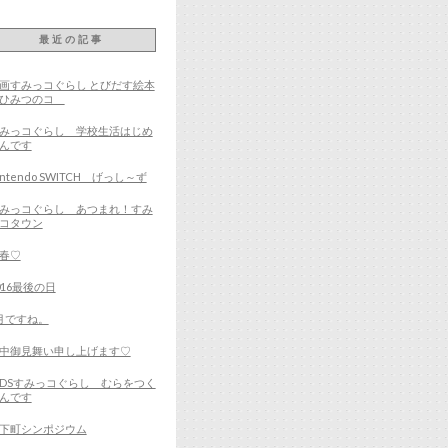
最近の記事
画すみっコぐらし とびだす絵本
とひみつのコ
みっコぐらし 学校生活はじめ
んです
intendo SWITCH げっし～ず
みっコぐらし あつまれ！すみ
コタウン
春♡
016最後の日
月ですね。
中御見舞い申し上げます♡
DSすみっコぐらし むらをつく
んです
下町シンポジウム