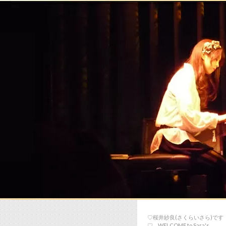
♡桜井紗良(さくらいさら)です
♡… WELCOME to Sara's