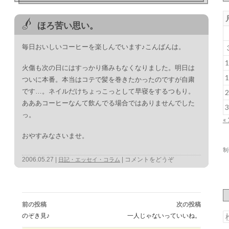
ほろ苦い思い。
毎日おいしいコーヒーを楽しんでいます♪こんばんは。
1
火傷も次の日にはすっかり痛みもなくなりました。明日は
1
ついに本番。本当はコテで髪を巻きたかったのですが自粛
です…。ネイルだけちょっこっとして早寝をするつもり。
2
あああコーヒーなんて飲んでる場合ではありませんでした
3
っ。
«
おやすみなさいませ。
制
2006.05.27
コメントをどうぞ
日記・エッセイ・コラム
投
稿
前の投稿
次の投稿
ナ
ビ
のぞき見♪
一人じゃないっていいね。
ゲ
ー
索
シ