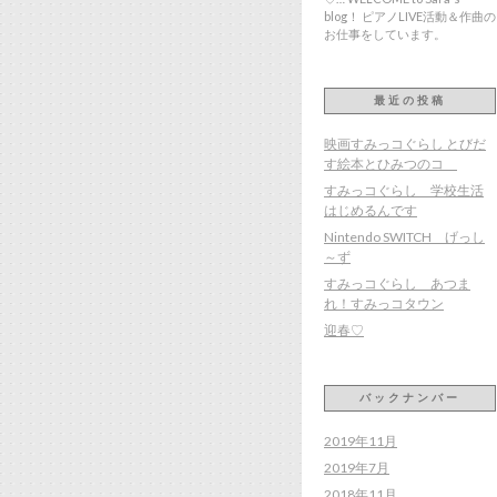
blog！ ピアノLIVE活動＆作曲の
お仕事をしています。
最近の投稿
映画すみっコぐらし とびだ
す絵本とひみつのコ
すみっコぐらし 学校生活
はじめるんです
Nintendo SWITCH げっし
～ず
すみっコぐらし あつま
れ！すみっコタウン
迎春♡
バックナンバー
2019年11月
2019年7月
2018年11月