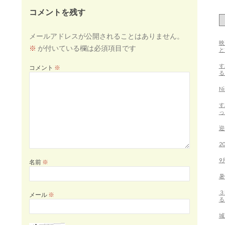
ョ
ン
コメントを残す
メールアドレスが公開されることはありません。
映
※
が付いている欄は必須項目です
す
コメント
※
る
N
す
っ
迎
2
9
名前
※
暑
３
メール
※
る
城