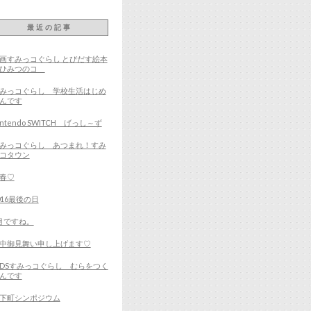
最近の記事
画すみっコぐらし とびだす絵本
とひみつのコ
みっコぐらし 学校生活はじめ
んです
intendo SWITCH げっし～ず
みっコぐらし あつまれ！すみ
コタウン
春♡
016最後の日
月ですね。
中御見舞い申し上げます♡
DSすみっコぐらし むらをつく
んです
下町シンポジウム