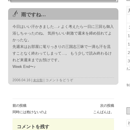
雨ですね…
今日はいい汗かきました…♪ よく考えたら一日に三回も御入
浴しちゃったのね。 気持ちいい刺激で週末を締め括れてよ
1
かったな。
1
先週末はお部屋に篭りっきりの三国志三昧で一滴も汗を流
2
すことなく終わってしまって…。 もう少しで読み終わるけ
れど来週末までお預けです。
3
Week End〜♪
«
2006.04.16
コメントをどうぞ
未分類
制
投
稿
前の投稿
次の投稿
ナ
ビ
同時には抱けないのよ
こんばんは。
ゲ
ー
シ
ョ
ン
コメントを残す
索