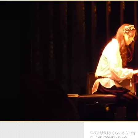
♡桜井紗良(さくらいさら)です
♡… WELCOME to Sara's