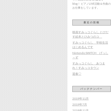
blog！ ピアノLIVE活動＆作曲の
お仕事をしています。
最近の投稿
映画すみっコぐらし とびだ
す絵本とひみつのコ
すみっコぐらし 学校生活
はじめるんです
Nintendo SWITCH げっし
～ず
すみっコぐらし あつま
れ！すみっコタウン
迎春♡
バックナンバー
2019年11月
2019年7月
2018年11月