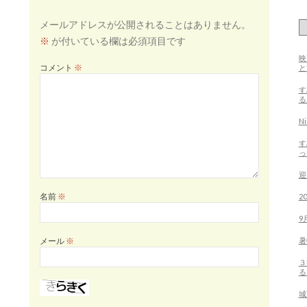
メールアドレスが公開されることはありません。
※
が付いている欄は必須項目です
映
コメント
※
す
る
N
す
っ
迎
2
名前
※
9
暑
メール
※
３
る
城