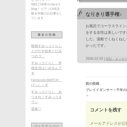
WELCOME to Sara's
blog！ ピアノLIVE活
動＆作曲のお仕事をし
なりきり選手権♪
ています。
お風呂でコーラスライン
をする女性は美しいです
最近の投稿
した。湯船でくねくねし
かったです。
映画すみっコぐらし
とびだす絵本とひみ
つのコ
2006.02.05
日記・エッセ
すみっコぐらし 学
校生活はじめるんで
す
投
Nintendo SWITCH
稿
前の投稿
ナ
げっし～ず
ビ
ブレイドダンサー～千年の
ゲ
すみっコぐらし あ
ー
～
つまれ！すみっコタ
シ
ョ
ウン
ン
迎春♡
コメントを残す
メールアドレスが公
バックナンバー