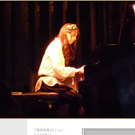
♡桜井紗良(さくらい
さら)です♡…