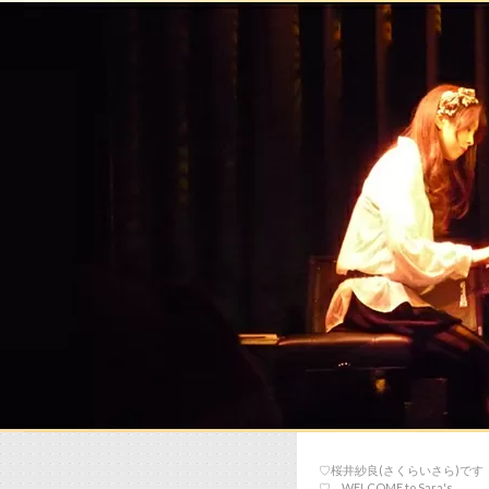
♡桜井紗良(さくらいさら)です
♡… WELCOME to Sara's