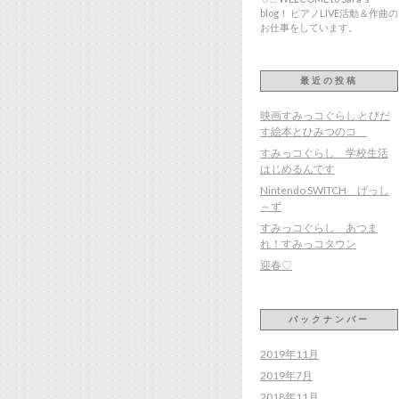
blog！ ピアノLIVE活動＆作曲の
お仕事をしています。
最近の投稿
映画すみっコぐらし とびだ
す絵本とひみつのコ
すみっコぐらし 学校生活
はじめるんです
Nintendo SWITCH げっし
～ず
すみっコぐらし あつま
れ！すみっコタウン
迎春♡
バックナンバー
2019年11月
2019年7月
2018年11月