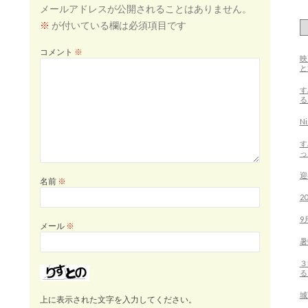
メールアドレスが公開されることはありません。
※
が付いている欄は必須項目です
コメント
※
映
す
る
N
す
っ
迎
名前
※
2
9
メール
※
暑
３
る
城
上に表示された文字を入力してください。