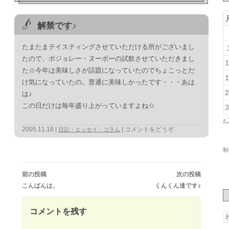
解禁です♪
たまたまテイスティングさせていただける所がございまし
たので、ボジョレー・ヌーボーの試飲させていただきまし
1
た☆今年は美味しさが話題になっていたのでちょこっとだ
1
け気になっていたの。普通に美味しかったです・・・あは
2
は♪
この日だけは毎年盛り上がっていますよね☆
3
«
2005.11.18
コメントをどうぞ
日記・エッセイ・コラム
制
投
稿
前の投稿
次の投稿
ナ
ビ
こんばんは。
くんくん達です♪
ゲ
ー
シ
ョ
ン
コメントを残す
索