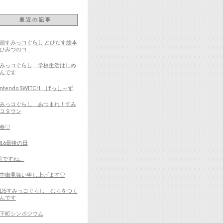
最近の記事
画すみっコぐらし とびだす絵本
とひみつのコ
みっコぐらし 学校生活はじめ
んです
intendo SWITCH げっし～ず
みっコぐらし あつまれ！すみ
コタウン
春♡
016最後の日
月ですね。
中御見舞い申し上げます♡
DSすみっコぐらし むらをつく
んです
下町シンポジウム