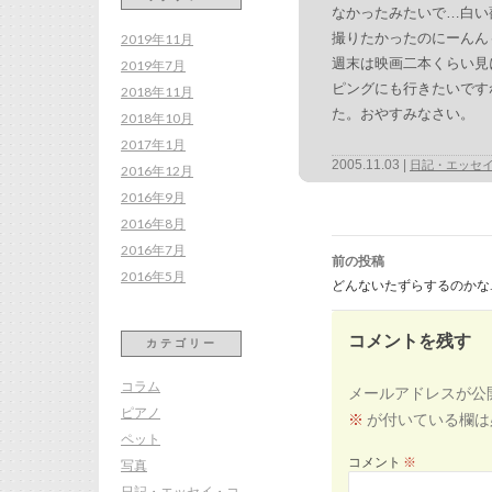
なかったみたいで…白い
撮りたかったのにーんん
2019年11月
週末は映画二本くらい見
2019年7月
ピングにも行きたいです
2018年11月
た。おやすみなさい。
2018年10月
2017年1月
2005.11.03
日記・エッセ
2016年12月
2016年9月
2016年8月
投
2016年7月
稿
前の投稿
ナ
2016年5月
ビ
どんないたずらするのかな
ゲ
ー
シ
ョ
ン
コメントを残す
カテゴリー
コラム
メールアドレスが公
ピアノ
※
が付いている欄は
ペット
コメント
※
写真
日記・エッセイ・コ