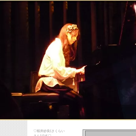
♡桜井紗良(さくらい
さら)です♡…