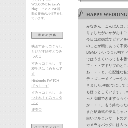
WELCOME to Sara's
blog！ ピアノLIVE活
動＆作曲のお仕事をし
HAPPY WEDDIN
ています。
みなさん、こんばんは。
りましたがいかがおすご
最近の投稿
今日は結婚式でピアノを
のことが頭にあって不安
映画すみっコぐらし
とびだす絵本とひみ
BGMといいつつも初ア
つのコ
ではうまくいっても本番
すみっコぐらし 学
て・・・アドリブのとこ
校生活はじめるんで
わ・・・と、心配性な私
す
ディズニーメドレーやス
Nintendo SWITCH
きました♪初めてにして
げっし～ず
もほっとしています。い
すみっコぐらし あ
つまれ！すみっコタ
っと安眠できます☆もう
ウン
か・・・。もう終わった
迎春♡
また結婚式の夢見ちゃい
白いフルコンサートのグ
カメラはバッグには入っ
バックナンバー