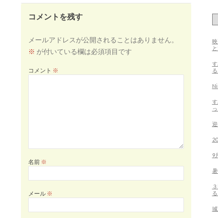
シ
ョ
ン
コメントを残す
メールアドレスが公開されることはありません。
映
※
が付いている欄は必須項目です
す
る
コメント
※
N
す
っ
迎
2
9
名前
※
暑
３
る
メール
※
城