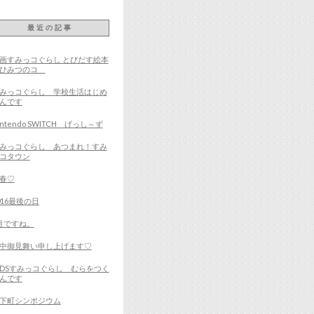
最近の記事
画すみっコぐらし とびだす絵本
とひみつのコ
みっコぐらし 学校生活はじめ
んです
intendo SWITCH げっし～ず
みっコぐらし あつまれ！すみ
コタウン
春♡
016最後の日
月ですね。
中御見舞い申し上げます♡
DSすみっコぐらし むらをつく
んです
下町シンポジウム