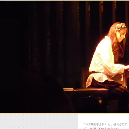
♡桜井紗良(さくらいさら)です
♡… WELCOME to Sara's