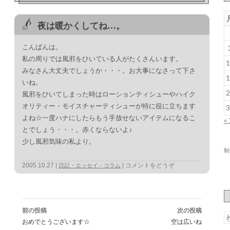
夜は暖かくしてね…。
こんばんは。
私の周りでは風邪をひいている人がたくさんいます。
1
みなさん大丈夫でしょうか・・・。お大事になさって下さ
1
いね。
2
風邪をひいてしまった時はローションティシューやハイク
オリティー・モイスチャーティシューが特に役に立ちます
3
よね☆一度ハナにしたらもう手放せないアイテムになるこ
«
とでしょう・・・。赤くならないよ♪
少し風邪気味の私より。
制
2005.10.27
コメントをどうぞ
日記・エッセイ・コラム
投
稿
前の投稿
次の投稿
ナ
ビ
おめでとうございます☆
空は広いね
ゲ
索
ー