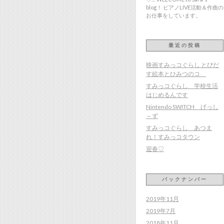
blog！ ピアノLIVE活動＆作曲の
お仕事をしています。
最近の投稿
映画すみっコぐらし とびだ
す絵本とひみつのコ
すみっコぐらし 学校生活
はじめるんです
Nintendo SWITCH げっし
～ず
すみっコぐらし あつま
れ！すみっコタウン
迎春♡
バックナンバー
2019年11月
2019年7月
2018年11月