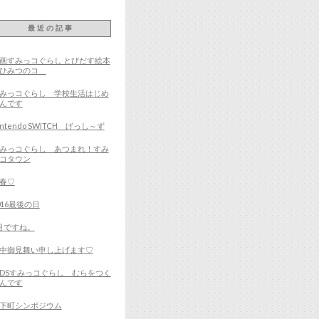
最近の記事
画すみっコぐらし とびだす絵本
とひみつのコ
みっコぐらし 学校生活はじめ
んです
intendo SWITCH げっし～ず
みっコぐらし あつまれ！すみ
コタウン
春♡
016最後の日
月ですね。
中御見舞い申し上げます♡
DSすみっコぐらし むらをつく
んです
下町シンポジウム