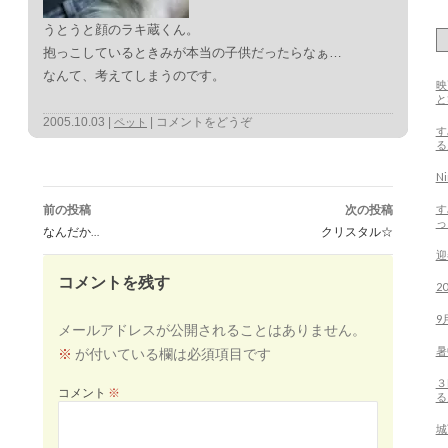
うとうと顔のラキ蔵くん。
抱っこしているときみが本当の子供だったらなぁ…
なんて、考えてしまうのです。
映
2005.10.03
コメントをどうぞ
ペット
す
る
N
投
稿
す
前の投稿
次の投稿
ナ
っ
ビ
なんだか…
クリスタル☆
ゲ
ー
迎
シ
ョ
ン
コメントを残す
2
9
メールアドレスが公開されることはありません。
暑
※
が付いている欄は必須項目です
３
コメント
※
る
城