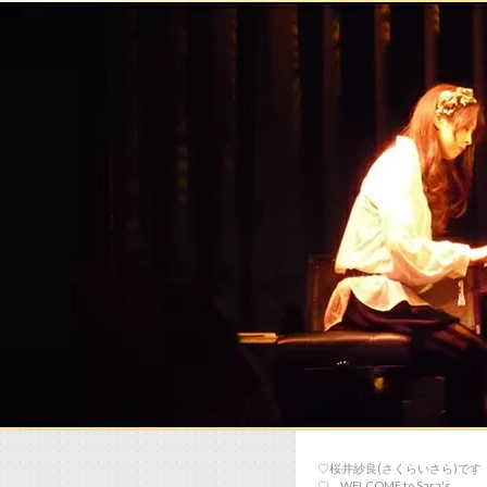
♡桜井紗良(さくらいさら)です
♡… WELCOME to Sara's