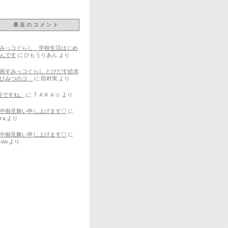
最近のコメント
みっコぐらし 学校生活はじめ
んです
に
ひもうりあん
より
画すみっコぐらし とびだす絵本
とひみつのコ
に
田村実
より
月ですね。
に
ＴＡＫＡ☆
より
中御見舞い申し上げます♡
に
ra
より
中御見舞い申し上げます♡
に
now
より