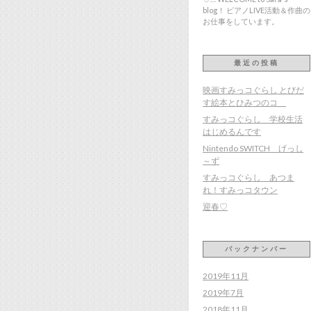
blog！ ピアノLIVE活動＆作曲の
お仕事をしています。
最近の投稿
映画すみっコぐらし とびだ
す絵本とひみつのコ
すみっコぐらし 学校生活
はじめるんです
Nintendo SWITCH げっし
～ず
すみっコぐらし あつま
れ！すみっコタウン
迎春♡
バックナンバー
2019年11月
2019年7月
2018年11月