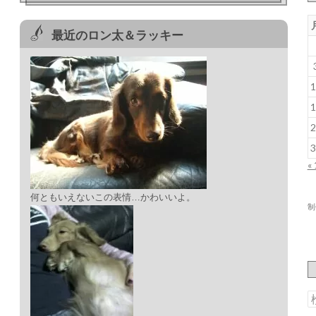
最近のロン太＆ラッキー
1
1
2
3
«
何ともいえないこの表情…かわいいよ。
制
索