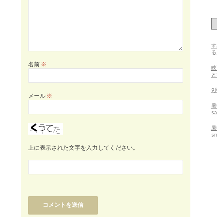
す
る
名前
※
映
9
メール
※
暑
sa
暑
s
上に表示された文字を入力してください。