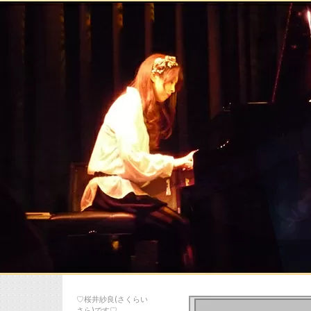
♡桜井紗良(さくらい
さら)です♡…