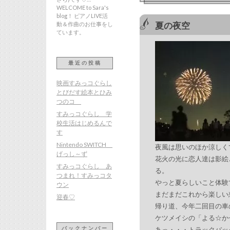
WELCOME to Sara's
blog！ ピアノLIVE活
動＆作曲のお仕事をし
夏の夜空
ています。
最近の投稿
映画すみっコぐらし
とびだす絵本とひみ
つのコ
すみっコぐらし 学
校生活はじめるんで
す
Nintendo SWITCH
夜風は思いのほか涼しく
げっし～ず
花火の光に恋人達は影絵
すみっコぐらし あ
る。
つまれ！すみっコタ
やっと夏らしいこと体験
ウン
まだまだこれから楽しい
迎春♡
帰り道、今年二回目の車
ケツメイシの「よる☆か
バックナンバー
あっ・・・トラックバッ