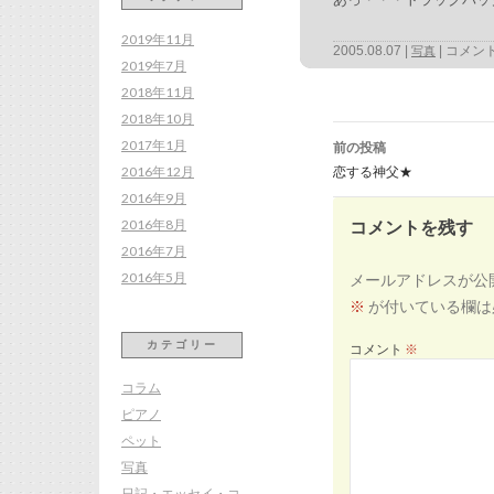
2019年11月
2005.08.07
コメン
写真
2019年7月
2018年11月
2018年10月
投
稿
2017年1月
前の投稿
ナ
ビ
2016年12月
恋する神父★
ゲ
ー
2016年9月
シ
ョ
ン
2016年8月
コメントを残す
2016年7月
2016年5月
メールアドレスが公
※
が付いている欄は
カテゴリー
コメント
※
コラム
ピアノ
ペット
写真
日記・エッセイ・コ