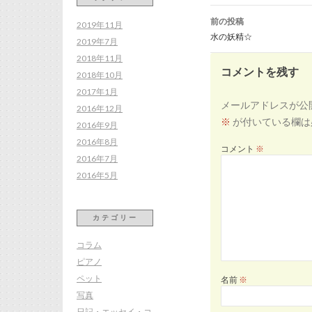
投
稿
前の投稿
ナ
2019年11月
ビ
水の妖精☆
ゲ
2019年7月
ー
シ
2018年11月
ョ
ン
コメントを残す
2018年10月
2017年1月
メールアドレスが公
2016年12月
※
が付いている欄は
2016年9月
2016年8月
コメント
※
2016年7月
2016年5月
カテゴリー
コラム
ピアノ
ペット
名前
※
写真
日記・エッセイ・コ