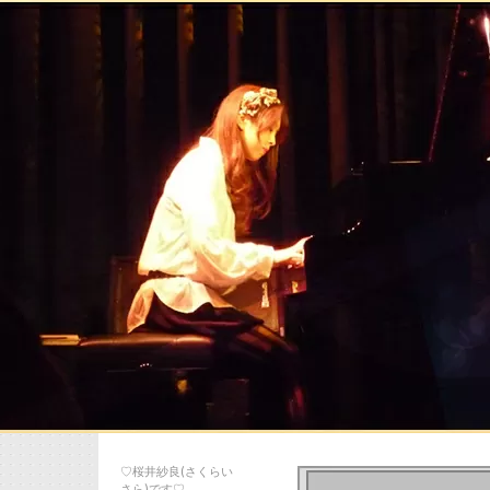
♡桜井紗良(さくらい
さら)です♡…