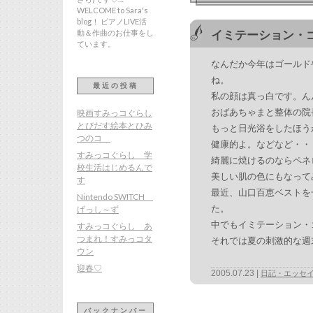
WELCOME to Sara's
blog！ ピアノLIVE活
動＆作曲のお仕事をし
イミテーション・
ています。
なんだか今年はゴールド
ね。
最近の投稿
私の顔は真っ白です。ん
おばあちゃまと整体の院
映画すみっコぐらし
とびだす絵本とひみ
もっと日光浴をしたほう
つのコ
健康的よ。などなど・・
すみっコぐらし 学
綺麗に焼けるのならペネ
校生活はじめるんで
美しい肌の色にもなって
す
最近、山口百恵ベストを
Nintendo SWITCH
た。
げっし～ず
中でもイミテーション・
すみっコぐらし あ
つまれ！すみっコタ
それでは夏の刺激的な週
ウン
迎春♡
2005.07.23
日記・エッセ
バックナンバー