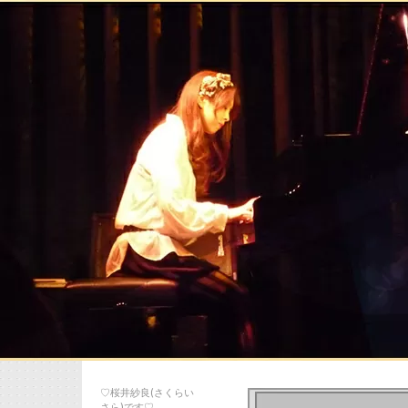
♡桜井紗良(さくらい
さら)です♡…