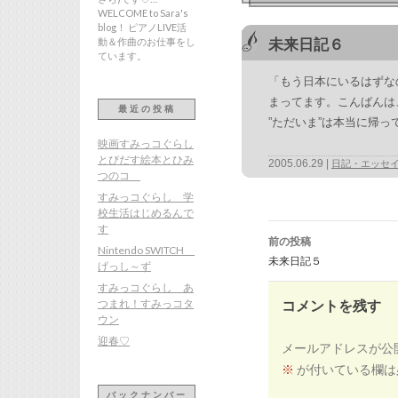
WELCOME to Sara's
blog！ ピアノLIVE活
動＆作曲のお仕事をし
未来日記６
ています。
「もう日本にいるはずな
まってます。こんばんは
最近の投稿
”ただいま”は本当に帰
映画すみっコぐらし
とびだす絵本とひみ
2005.06.29
日記・エッセ
つのコ
すみっコぐらし 学
校生活はじめるんで
投
す
稿
前の投稿
ナ
Nintendo SWITCH
ビ
未来日記５
ゲ
げっし～ず
ー
シ
すみっコぐらし あ
ョ
ン
つまれ！すみっコタ
コメントを残す
ウン
迎春♡
メールアドレスが公
※
が付いている欄は
バックナンバー