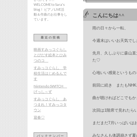
WELCOME to Sara's
blog！ ピアノLIVE活
動＆作曲のお仕事をし
こんにちは^^
ています。
雨の日々から一転、
最近の投稿
今週末はいいお天気でし
映画すみっコぐらし
先月、久しぶりに森山直
とびだす絵本とひみ
た♡
つのコ
すみっコぐらし 学
心地いい感覚というもの
校生活はじめるんで
す
前回に続き またもNH
Nintendo SWITCH
げっし～ず
曲が聴ければどこでもか
すみっコぐらし あ
つまれ！すみっコタ
ウン
次回は1階席で見れたら
迎春♡
まだまだ7月いっぱいは
みなさんも体調崩さず夏
バックナンバー