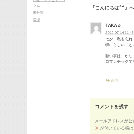
ー
シ
ラム
「こんにちは^^」
ョ
ン
未分類
音楽
TAKA☆
2015.07.14 11:4
七夕、私も忘れ
特にらしいこと
願い事は、かな
ロマンチックで
返信
コメントを残す
メールアドレスが公
※
が付いている欄は