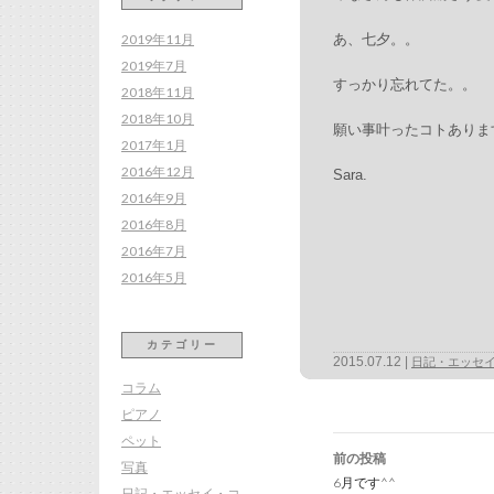
2019年11月
あ、七夕。。
2019年7月
すっかり忘れてた。。
2018年11月
2018年10月
願い事叶ったコトありま
2017年1月
2016年12月
Sara.
2016年9月
2016年8月
2016年7月
2016年5月
カテゴリー
2015.07.12
日記・エッセ
コラム
ピアノ
投
ペット
稿
前の投稿
ナ
写真
ビ
6月です^^
ゲ
日記・エッセイ・コ