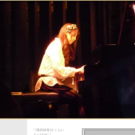
♡桜井紗良(さくらい
さら)です♡…