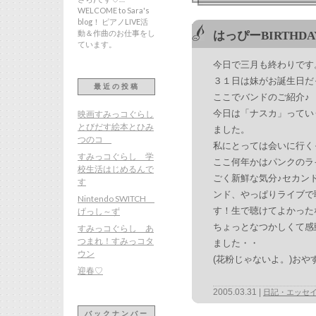
WELCOME to Sara's
blog！ ピアノLIVE活
動＆作曲のお仕事をし
はっぴーBIRTHDA
ています。
今日で三月も終わりです
３１日は妹がお誕生日だ
最近の投稿
ここでバンドのご紹介♪
今日は「ナスカ」ってい
映画すみっコぐらし
とびだす絵本とひみ
ました。
つのコ
私にとっては会いに行く
すみっコぐらし 学
ここ何年かはパンクのラ
校生活はじめるんで
ごく新鮮な気分♪セカン
す
ンド、やっぱりライブで
Nintendo SWITCH
す！生で聴けてよかった
げっし～ず
ちょっとなつかしくて感
すみっコぐらし あ
つまれ！すみっコタ
ました・・
ウン
(花粉じゃないよ。)おや
迎春♡
2005.03.31
日記・エッセ
バックナンバー