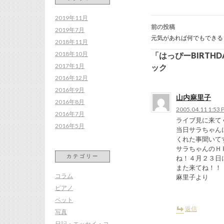
投
2019年11月
稿
前の投稿
ナ
2019年7月
ビ
元気があれば何でもできる
ゲ
2018年11月
ー
シ
2018年10月
「はっぴーBIRTH
ョ
ン
2017年1月
ック
2016年12月
2016年9月
山内麻里子
2016年8月
2005.04.11 1:53 
2016年7月
ライブ見に来て
2016年5月
当日サラちゃん
くれた事聞いてす
サラちゃんのＨ
カテゴリー
ね！４月２３日
また来てね！！
コラム
麻里子より
ピアノ
ペット
返信
写真
日記・エッセイ・コ