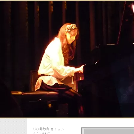
♡桜井紗良(さくらい
さら)です♡…