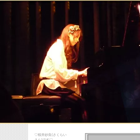
♡桜井紗良(さくらい
さら)です♡…