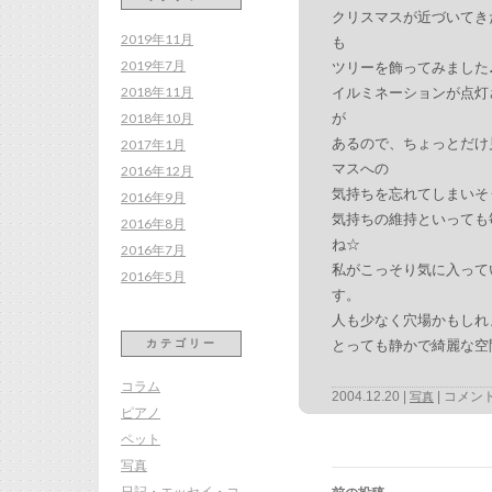
クリスマスが近づいてき
2019年11月
も
2019年7月
ツリーを飾ってみました♪
2018年11月
イルミネーションが点灯
が
2018年10月
あるので、ちょっとだけ
2017年1月
マスへの
2016年12月
気持ちを忘れてしまいそ
2016年9月
気持ちの維持といっても
2016年8月
ね☆
2016年7月
私がこっそり気に入って
2016年5月
す。
人も少なく穴場かもしれ
とっても静かで綺麗な空
カテゴリー
コラム
2004.12.20
コメン
写真
ピアノ
ペット
写真
投
稿
日記・エッセイ・コ