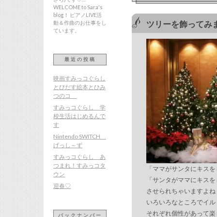
WELCOME to Sara's
blog！ ピアノLIVE活
動＆作曲のお仕事をし
ツリーを飾ってみ
ています。
最近の投稿
映画すみっコぐらし
とびだす絵本とひみ
つのコ
すみっコぐらし 学
校生活はじめるんで
す
Nintendo SWITCH
げっし～ず
すみっコぐらし あ
つまれ！すみっコタ
「ママがサンタにキスを
ウン
「サンタがママにキスを
迎春♡
させられちゃいますよね
いろいろなところでイル
それぞれ個性があって楽
バックナンバー