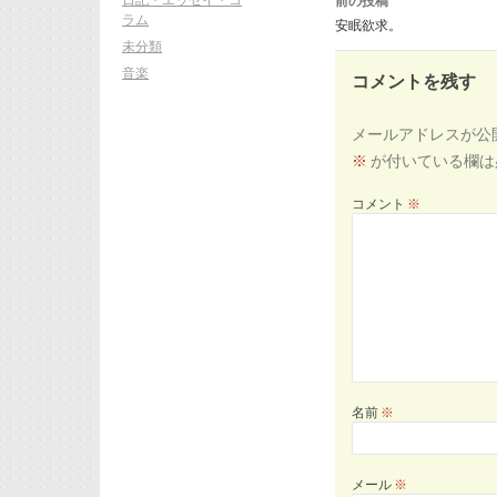
前の投稿
ナ
ビ
ラム
安眠欲求。
ゲ
ー
未分類
シ
ョ
音楽
ン
コメントを残す
メールアドレスが公
※
が付いている欄は
コメント
※
名前
※
メール
※