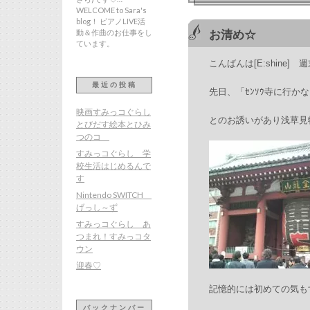
WELCOME to Sara's
blog！ ピアノLIVE活
動＆作曲のお仕事をし
お清め☆
ています。
こんばんは[E:shine
最近の投稿
先日、「ｾﾝｿｳ寺に行かな
映画すみっコぐらし
とのお誘いがあり浅草見物
とびだす絵本とひみ
つのコ
すみっコぐらし 学
校生活はじめるんで
す
Nintendo SWITCH
げっし～ず
すみっコぐらし あ
つまれ！すみっコタ
ウン
迎春♡
記憶的には初めての気も
バックナンバー