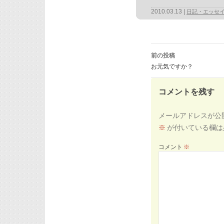
2010.03.13
日記・エッセ
投
稿
前の投稿
ナ
ビ
お元気ですか？
ゲ
ー
シ
ョ
ン
コメントを残す
メールアドレスが公
※
が付いている欄は
コメント
※