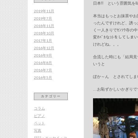
日本!! という雰囲気を味わ
2019年11月
本当はもっとお抹茶やお
2019年7月
ったんですけれど、誘っ
2018年11月
く一人きりでｾﾝｿｳ寺の
2018年10月
変ｵﾊﾞｶなｺﾄをしてしま
2017年1月
けれどね。。。
2016年12月
2016年9月
合流した時にも「結局見つ
2016年8月
いうと
2016年7月
ぽか～ん とされてしま
2016年5月
…お恥ずかしいかぎりで
カテゴリー
コラム
ピアノ
ペット
写真
日記・エッセイ・コ