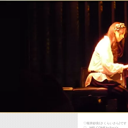
♡桜井紗良(さくらいさら)です
♡… WELCOME to Sara's