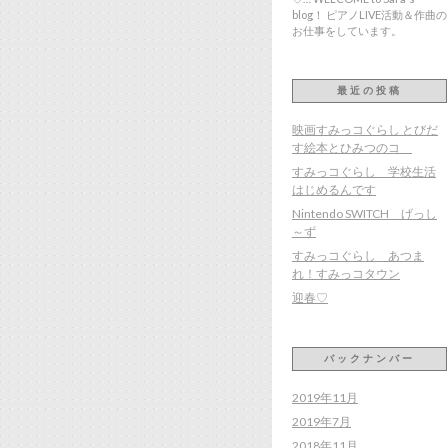
blog！ ピアノLIVE活動＆作曲の
お仕事をしています。
最近の投稿
映画すみっコぐらし とびだ
す絵本とひみつのコ
すみっコぐらし 学校生活
はじめるんです
Nintendo SWITCH げっし
～ず
すみっコぐらし あつま
れ！すみっコタウン
迎春♡
バックナンバー
2019年11月
2019年7月
2018年11月