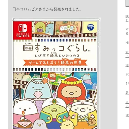
日本コロムビアさまから発売されました。
映
す
る
N
す
っ
迎
2
9
暑
３
る
城