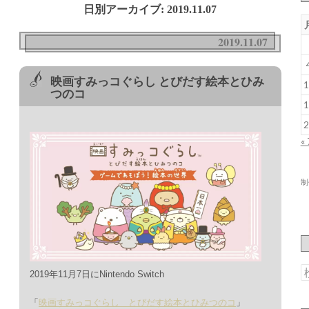
日別アーカイブ: 2019.11.07
2019.11.07
映画すみっコぐらし とびだす絵本とひみ
1
つのコ
1
2
«
制
2019年11月7日にNintendo Switch
索
「
映画すみっコぐらし とびだす絵本とひみつのコ
」