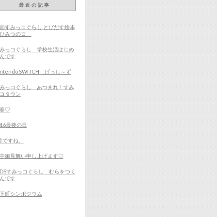
最近の記事
画すみっコぐらし とびだす絵本
とひみつのコ
みっコぐらし 学校生活はじめ
んです
intendo SWITCH げっし～ず
みっコぐらし あつまれ！すみ
コタウン
春♡
016最後の日
月ですね。
中御見舞い申し上げます♡
DSすみっコぐらし むらをつく
んです
下町シンポジウム